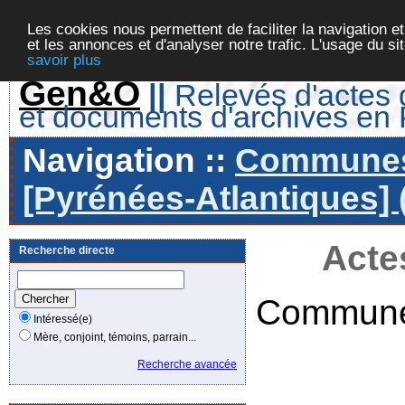
Les cookies nous permettent de faciliter la navigation et
et les annonces et d'analyser notre trafic. L'usage du s
savoir plus
Gen&O
||
Relevés d'actes d
et documents d'archives en
Navigation ::
Communes 
[Pyrénées-Atlantiques] 
Acte
Recherche directe
Commune
Intéressé(e)
Mère, conjoint, témoins, parrain...
Recherche avancée