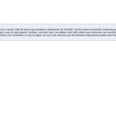
it d’un travail collectif mené par plusieurs adhérents de Gen&O. Qu’ils soient remerciés chaleureus
ion avec le plus grand nombre, sachant que ces tables sont très utiles pour retrouver ses ancêtres
’état civil numérisés et mis en ligne sur leur site internet par les Archives départementales des 