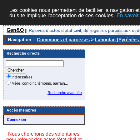
Les cookies nous permettent de faciliter la navigation et
du site implique l'acceptation de ces cookies.
En savoir
Gen&O
||
Relevés d'actes d'état-civil, de registres paroissiaux 
Navigation ::
Communes et paroisses
>
Lahontan [Pyrénées-
Recherche directe
Intéressé(e)
Mère, conjoint, témoins, parrain...
Recherche avancée
Accès membres
Connexion
Nous cherchons des volontaires
pour relever des actes (état civil et