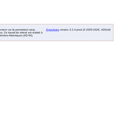
ement car ils permettent ainsi,
ExpoActes
version 3.2.4-prod (©
2005-2026, ADSoft)
. Ce travail de relevé est réalisé à
Pyrénées-Atlantiques (AD 64).