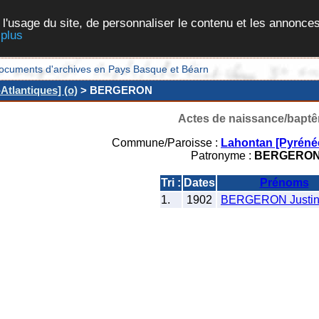
 l'usage du site, de personnaliser le contenu et les annonces
 plus
et documents d'archives en Pays Basque et Béarn
Atlantiques] (o)
> BERGERON
Actes de naissance/bapt
Commune/Paroisse :
Lahontan [Pyrénée
Patronyme :
BERGERO
Tri :
Dates
Prénoms
1.
1902
BERGERON Justin