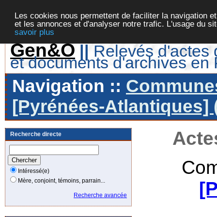
Les cookies nous permettent de faciliter la navigation et
et les annonces et d'analyser notre trafic. L'usage du s
savoir plus
Gen&O
||
Relevés d'actes d
et documents d'archives en
Navigation ::
Communes 
[Pyrénées-Atlantiques] 
Acte
Recherche directe
Com
Intéressé(e)
Mère, conjoint, témoins, parrain...
[
Recherche avancée