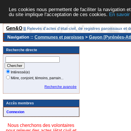
Les cookies nous permettent de faciliter la navigation et
du site implique l'acceptation de ces cookies.
En savoir
Gen&O
||
Relevés d'actes d'état-civil, de registres paroissiaux 
Navigation ::
Communes et paroisses
>
Gayon [Pyrénées-Atl
Recherche directe
Intéressé(e)
Mère, conjoint, témoins, parrain...
Recherche avancée
Accès membres
Connexion
Nous cherchons des volontaires
pour relever des actes (état civil et