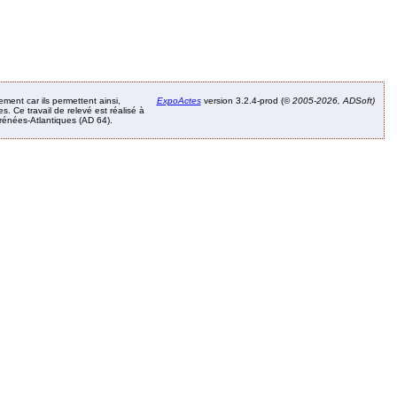
ement car ils permettent ainsi,
ExpoActes
version 3.2.4-prod (©
2005-2026, ADSoft)
. Ce travail de relevé est réalisé à
Pyrénées-Atlantiques (AD 64).