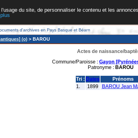
 l'usage du site, de personnaliser le contenu et les annonces
 plus
et documents d'archives en Pays Basque et Béarn
antiques] (o)
> BAROU
Actes de naissance/bapt
Commune/Paroisse :
Gayon [Pyrénées
Patronyme :
BAROU
Tri :
Dates
Prénoms
1.
1899
BAROU Jean Ma