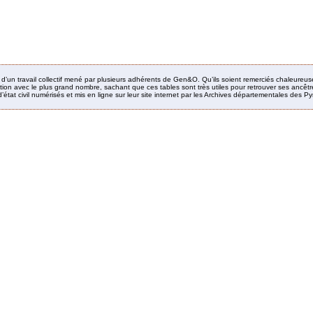
it d’un travail collectif mené par plusieurs adhérents de Gen&O. Qu’ils soient remerciés chaleureus
ion avec le plus grand nombre, sachant que ces tables sont très utiles pour retrouver ses ancêtres
’état civil numérisés et mis en ligne sur leur site internet par les Archives départementales des 