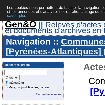
Les cookies nous permettent de faciliter la navigation et
et les annonces et d'analyser notre trafic. L'usage du s
savoir plus
Gen&O
||
Relevés d'actes d
et documents d'archives en
Navigation ::
Communes 
[Pyrénées-Atlantiques] 
Acte
Recherche directe
Com
Intéressé(e)
Mère, conjoint, témoins, parrain...
[Py
Recherche avancée