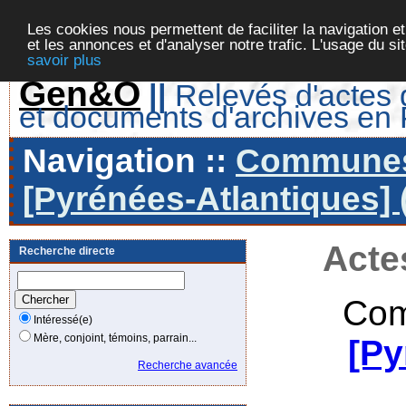
Les cookies nous permettent de faciliter la navigation et
et les annonces et d'analyser notre trafic. L'usage du s
savoir plus
Gen&O
||
Relevés d'actes d
et documents d'archives en
Navigation ::
Communes 
[Pyrénées-Atlantiques] 
Acte
Recherche directe
Com
Intéressé(e)
Mère, conjoint, témoins, parrain...
[Py
Recherche avancée