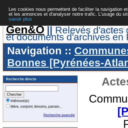
Les cookies nous permettent de faciliter la navigation et
et les annonces et d'analyser notre trafic. L'usage du s
savoir plus
Gen&O
||
Relevés d'actes d
et documents d'archives en
Navigation ::
Communes 
Bonnes [Pyrénées-Atlan
Acte
Recherche directe
Commun
Intéressé(e)
Mère, conjoint, témoins, parrain...
[
Recherche avancée