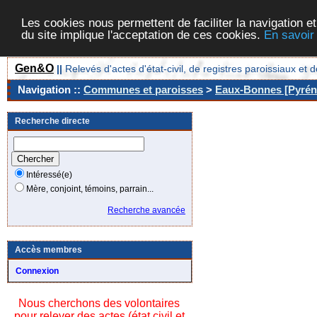
Les cookies nous permettent de faciliter la navigation et
du site implique l'acceptation de ces cookies.
En savoir
Gen&O
||
Relevés d'actes d'état-civil, de registres paroissiaux 
Navigation ::
Communes et paroisses
>
Eaux-Bonnes [Pyréné
Recherche directe
Intéressé(e)
Mère, conjoint, témoins, parrain...
Recherche avancée
Accès membres
Connexion
Nous cherchons des volontaires
pour relever des actes (état civil et