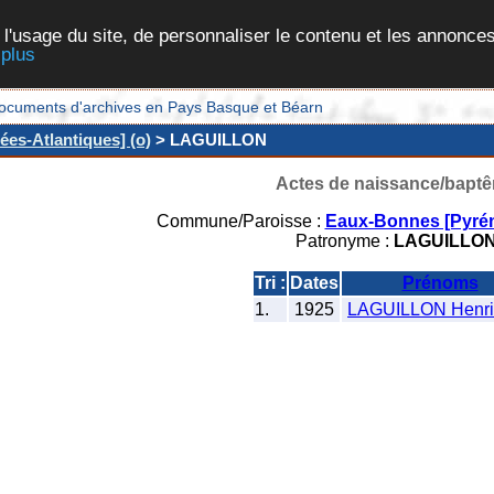
 l'usage du site, de personnaliser le contenu et les annonces
 plus
et documents d'archives en Pays Basque et Béarn
es-Atlantiques] (o)
> LAGUILLON
Actes de naissance/bapt
Commune/Paroisse :
Eaux-Bonnes [Pyrén
Patronyme :
LAGUILLO
Tri :
Dates
Prénoms
1.
1925
LAGUILLON Henri