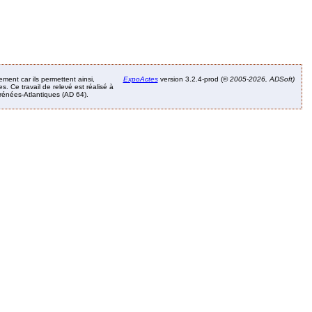
ement car ils permettent ainsi,
ExpoActes
version 3.2.4-prod (©
2005-2026, ADSoft)
. Ce travail de relevé est réalisé à
Pyrénées-Atlantiques (AD 64).