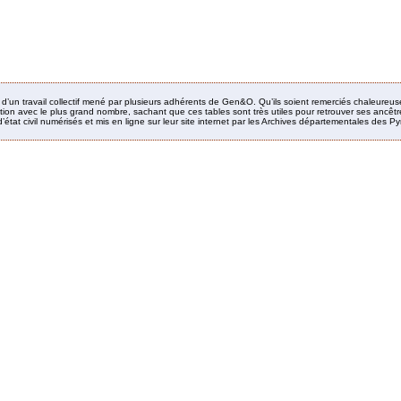
it d’un travail collectif mené par plusieurs adhérents de Gen&O. Qu’ils soient remerciés chaleureus
ion avec le plus grand nombre, sachant que ces tables sont très utiles pour retrouver ses ancêtres
’état civil numérisés et mis en ligne sur leur site internet par les Archives départementales des 