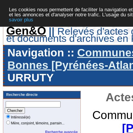
Les cookies nous permettent de faciliter la navigation et
et les annonces et d'analyser notre trafic. L'usage du s
savoir plus
Gen&O
||
Relevés d'actes d
et documents d'archives en
Navigation ::
Communes 
Bonnes [Pyrénées-Atlan
URRUTY
Acte
Recherche directe
Commun
Intéressé(e)
Mère, conjoint, témoins, parrain...
[
Recherche avancée