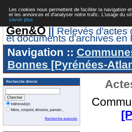
Les cookies nous permettent de faciliter la navigation et
et les annonces et d'analyser notre trafic. L'usage du s
savoir plus
Gen&O
||
Relevés d'actes d
et documents d'archives en
Navigation ::
Communes 
Bonnes [Pyrénées-Atlan
Acte
Recherche directe
Commun
Intéressé(e)
Mère, conjoint, témoins, parrain...
[
Recherche avancée