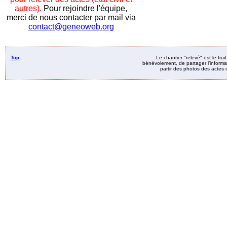
autres).
Pour rejoindre l'équipe,
merci de nous contacter par mail via
contact@geneoweb.org
Top
Le chantier "relevé" est le fru
bénévolement, de partager l’informat
partir des photos des actes d