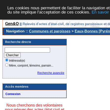
Les cookies nous permettent de faciliter la navigation et
du site implique l'acceptation de ces cookies.
En savoir
Gen&O
||
Relevés d'actes d'état-civil, de registres paroissiaux 
Navigation ::
Communes et paroisses
>
Eaux-Bonnes [Pyréné
Recherche directe
Intéressé(e)
Mère, conjoint, témoins, parrain...
Recherche avancée
Accès membres
Connexion
Nous cherchons des volontaires
pour relever des actes (état civil et