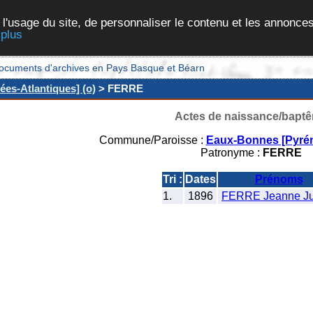
 l'usage du site, de personnaliser le contenu et les annonces
 plus
et documents d'archives en Pays Basque et Béarn
es-Atlantiques] (o)
> FERRE
Actes de naissance/bapt
Commune/Paroisse :
Eaux-Bonnes [Pyrén
Patronyme :
FERRE
Tri :
Dates
Prénoms
1.
1896
FERRE Jeanne Jul