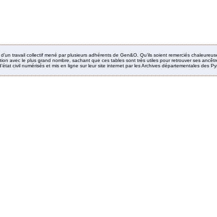
it d’un travail collectif mené par plusieurs adhérents de Gen&O. Qu’ils soient remerciés chaleureus
ion avec le plus grand nombre, sachant que ces tables sont très utiles pour retrouver ses ancêtres
’état civil numérisés et mis en ligne sur leur site internet par les Archives départementales des 