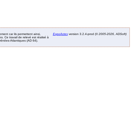
ement car ils permettent ainsi,
ExpoActes
version 3.2.4-prod (©
2005-2026, ADSoft)
. Ce travail de relevé est réalisé à
Pyrénées-Atlantiques (AD 64).