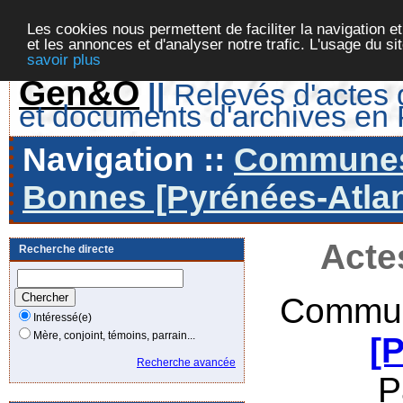
Les cookies nous permettent de faciliter la navigation et
et les annonces et d'analyser notre trafic. L'usage du s
savoir plus
Gen&O
||
Relevés d'actes d
et documents d'archives en
Navigation ::
Communes 
Bonnes [Pyrénées-Atlan
Acte
Recherche directe
Commun
Intéressé(e)
Mère, conjoint, témoins, parrain...
[
Recherche avancée
P