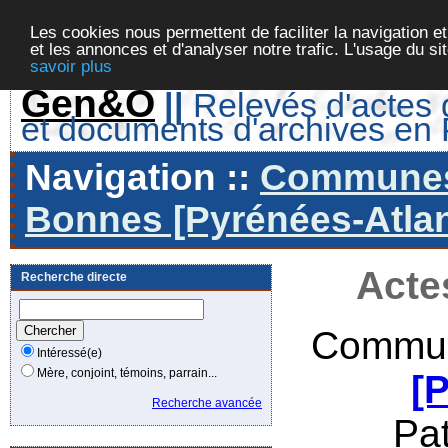
Les cookies nous permettent de faciliter la navigation et
et les annonces et d'analyser notre trafic. L'usage du s
savoir plus
Gen&O
||
Relevés d'actes d
et documents d'archives en
Navigation ::
Communes 
Bonnes [Pyrénées-Atlan
Acte
Recherche directe
Commun
Intéressé(e)
Mère, conjoint, témoins, parrain...
[
Recherche avancée
Pa