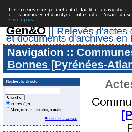
Les cookies nous permettent de faciliter la navigation et
et les annonces et d'analyser notre trafic. L'usage du s
savoir plus
Gen&O
||
Relevés d'actes d
et documents d'archives en
Navigation ::
Communes 
Bonnes [Pyrénées-Atlan
Acte
Recherche directe
Commun
Intéressé(e)
Mère, conjoint, témoins, parrain...
[
Recherche avancée