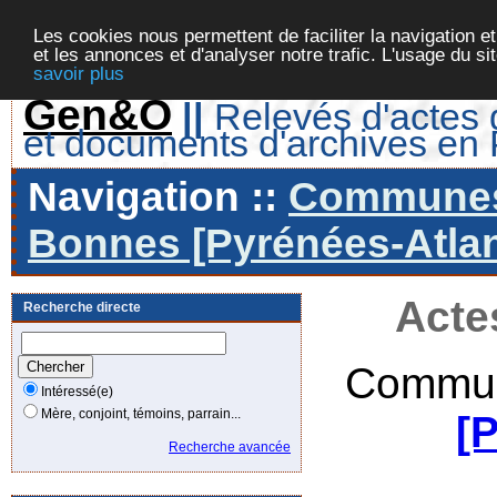
Les cookies nous permettent de faciliter la navigation et
et les annonces et d'analyser notre trafic. L'usage du s
savoir plus
Gen&O
||
Relevés d'actes d
et documents d'archives en
Navigation ::
Communes 
Bonnes [Pyrénées-Atlan
Acte
Recherche directe
Commun
Intéressé(e)
Mère, conjoint, témoins, parrain...
[
Recherche avancée