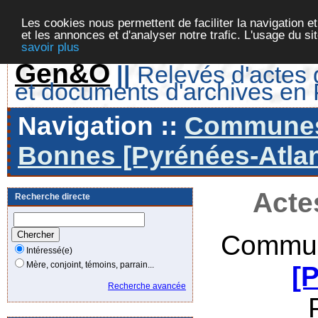
Les cookies nous permettent de faciliter la navigation et
et les annonces et d'analyser notre trafic. L'usage du s
savoir plus
Gen&O
||
Relevés d'actes d
et documents d'archives en
Navigation ::
Communes 
Bonnes [Pyrénées-Atlan
Acte
Recherche directe
Commun
Intéressé(e)
Mère, conjoint, témoins, parrain...
[
Recherche avancée