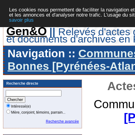
Les cookies nous permettent de faciliter la navigation et
et les annonces et d'analyser notre trafic. L'usage du s
savoir plus
Gen&O
||
Relevés d'actes d
et documents d'archives en
Navigation ::
Communes 
Bonnes [Pyrénées-Atlan
Acte
Recherche directe
Commun
Intéressé(e)
Mère, conjoint, témoins, parrain...
[
Recherche avancée