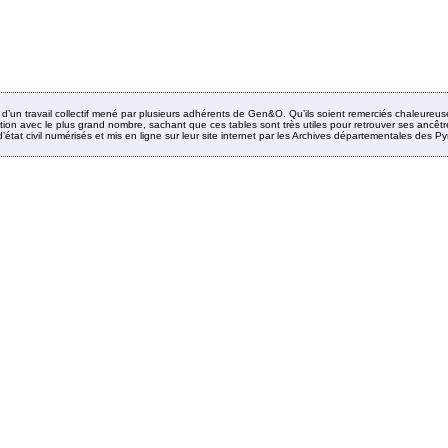
it d’un travail collectif mené par plusieurs adhérents de Gen&O. Qu’ils soient remerciés chaleureus
ion avec le plus grand nombre, sachant que ces tables sont très utiles pour retrouver ses ancêtres
’état civil numérisés et mis en ligne sur leur site internet par les Archives départementales des 