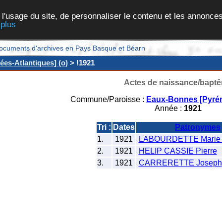
 l'usage du site, de personnaliser le contenu et les annonces
 plus
et documents d'archives en Pays Basque et Béarn
es-Atlantiques] (o)
> !1921
Actes de naissance/bapt
Commune/Paroisse :
Eaux-Bonnes [Pyrén
Année :
1921
Tri :
Dates
Patronymes
1.
1921
LABOURDETTE Marie 
2.
1921
HELIP CASSIE Pierre
3.
1921
CARRERETTE Joseph