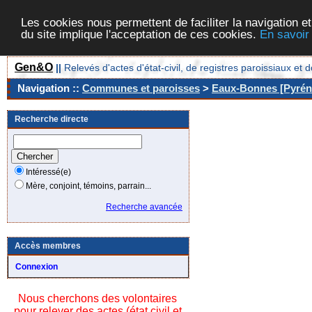
Les cookies nous permettent de faciliter la navigation et
du site implique l'acceptation de ces cookies.
En savoir
Gen&O
||
Relevés d'actes d'état-civil, de registres paroissiaux 
Navigation ::
Communes et paroisses
>
Eaux-Bonnes [Pyréné
Recherche directe
Intéressé(e)
Mère, conjoint, témoins, parrain...
Recherche avancée
Accès membres
Connexion
Nous cherchons des volontaires
pour relever des actes (état civil et