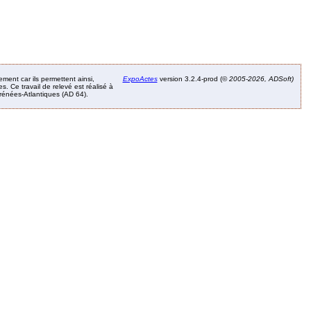
ement car ils permettent ainsi,
ExpoActes
version 3.2.4-prod (©
2005-2026, ADSoft)
. Ce travail de relevé est réalisé à
Pyrénées-Atlantiques (AD 64).