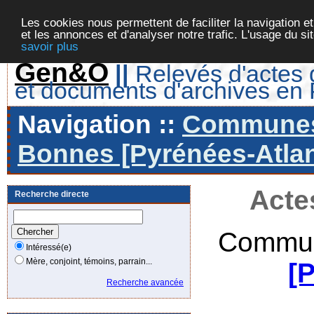
Les cookies nous permettent de faciliter la navigation et
et les annonces et d'analyser notre trafic. L'usage du s
savoir plus
Gen&O
||
Relevés d'actes d
et documents d'archives en
Navigation ::
Communes 
Bonnes [Pyrénées-Atlan
Acte
Recherche directe
Commun
Intéressé(e)
Mère, conjoint, témoins, parrain...
[
Recherche avancée