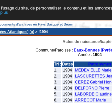
 l'usage du site, de personnaliser le contenu et les annonces
 plus
et documents d'archives en Pays Basque et Béarn
es-Atlantiques] (o)
> !1904
Actes de naissance/bapt
Commune/Paroisse :
Eaux-Bonnes [Pyrén
Année :
1904
Tri :
Dates
Patronymes
1.
1904
MEDEVIELLE Marie
2.
1904
LASCURETTES Je
3.
1904
CEREZ Gabriel Hon
4.
1904
DELFORNO Pierre
5.
1904
LABORDE Claudine
6.
1904
ARRECOT Marie