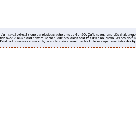
it d’un travail collectif mené par plusieurs adhérents de Gen&O. Qu’ils soient remerciés chaleureus
ion avec le plus grand nombre, sachant que ces tables sont très utiles pour retrouver ses ancêtres
’état civil numérisés et mis en ligne sur leur site internet par les Archives départementales des 