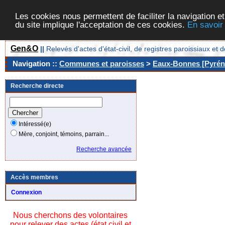
Les cookies nous permettent de faciliter la navigation et
du site implique l'acceptation de ces cookies.
En savoir
Gen&O
||
Relevés d'actes d'état-civil, de registres paroissiaux 
Navigation ::
Communes et paroisses
>
Eaux-Bonnes [Pyréné
Recherche directe
Intéressé(e)
Mère, conjoint, témoins, parrain...
Recherche avancée
Accès membres
Connexion
Nous cherchons des volontaires
pour relever des actes (état civil et