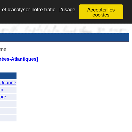
Accepter les
 et d'analyser notre trafic. L'usage
cookies
ême
ées-Atlantiques]
 Jeanne
an
ore