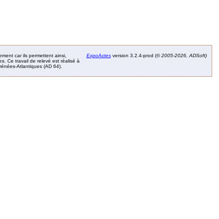
ement car ils permettent ainsi,
ExpoActes
version 3.2.4-prod (©
2005-2026, ADSoft)
. Ce travail de relevé est réalisé à
Pyrénées-Atlantiques (AD 64).