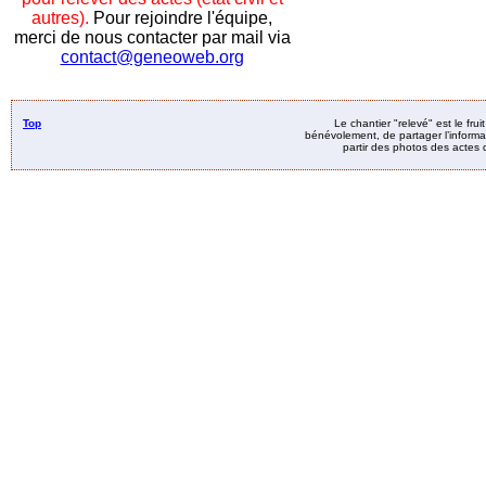
autres).
Pour rejoindre l'équipe,
merci de nous contacter par mail via
contact@geneoweb.org
Top
Le chantier "relevé" est le fru
bénévolement, de partager l’informat
partir des photos des actes d