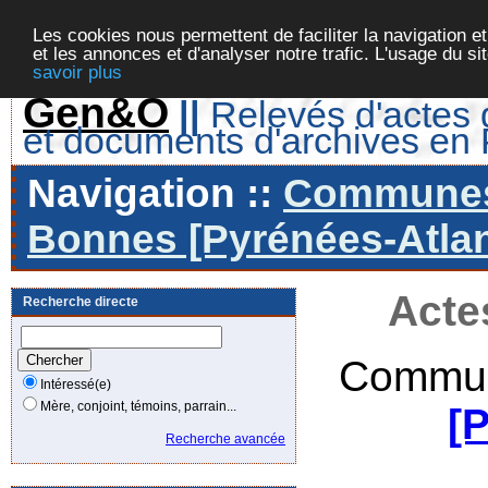
Les cookies nous permettent de faciliter la navigation et
et les annonces et d'analyser notre trafic. L'usage du s
savoir plus
Gen&O
||
Relevés d'actes d
et documents d'archives en
Navigation ::
Communes 
Bonnes [Pyrénées-Atlan
Acte
Recherche directe
Commun
Intéressé(e)
Mère, conjoint, témoins, parrain...
[
Recherche avancée