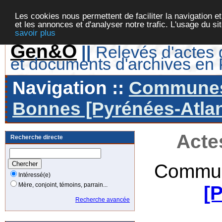
Les cookies nous permettent de faciliter la navigation et
et les annonces et d'analyser notre trafic. L'usage du s
savoir plus
Gen&O
||
Relevés d'actes d
et documents d'archives en
Navigation ::
Communes 
Bonnes [Pyrénées-Atlan
Acte
Recherche directe
Commun
Intéressé(e)
Mère, conjoint, témoins, parrain...
[
Recherche avancée