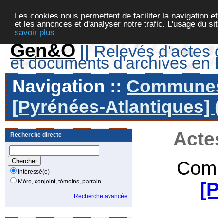
Les cookies nous permettent de faciliter la navigation et
et les annonces et d'analyser notre trafic. L'usage du s
savoir plus
Gen&O
||
Relevés d'actes d
et documents d'archives en
Navigation ::
Communes 
[Pyrénées-Atlantiques] 
Acte
Recherche directe
Comm
Intéressé(e)
Mère, conjoint, témoins, parrain...
[
Recherche avancée