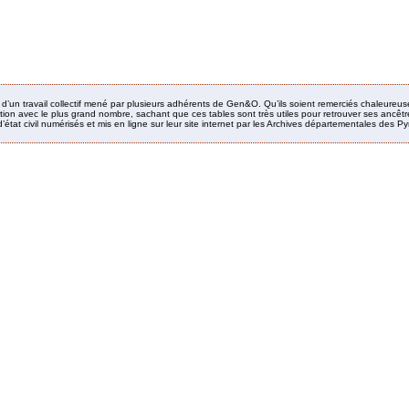
it d’un travail collectif mené par plusieurs adhérents de Gen&O. Qu’ils soient remerciés chaleureus
ion avec le plus grand nombre, sachant que ces tables sont très utiles pour retrouver ses ancêtres
’état civil numérisés et mis en ligne sur leur site internet par les Archives départementales des 