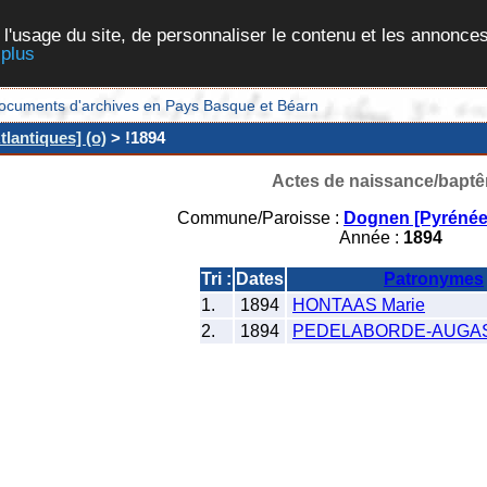
 l'usage du site, de personnaliser le contenu et les annonces
 plus
et documents d'archives en Pays Basque et Béarn
lantiques] (o)
> !1894
Actes de naissance/bapt
Commune/Paroisse :
Dognen [Pyrénées
Année :
1894
Tri :
Dates
Patronymes
1.
1894
HONTAAS Marie
2.
1894
PEDELABORDE-AUGAS 