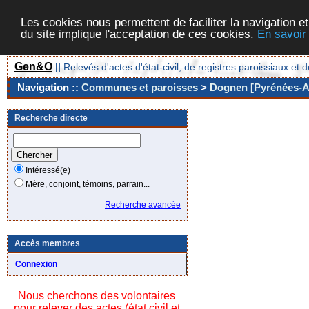
Les cookies nous permettent de faciliter la navigation et
du site implique l'acceptation de ces cookies.
En savoir
Gen&O
||
Relevés d'actes d'état-civil, de registres paroissiaux 
Navigation ::
Communes et paroisses
>
Dognen [Pyrénées-At
Recherche directe
Intéressé(e)
Mère, conjoint, témoins, parrain...
Recherche avancée
Accès membres
Connexion
Nous cherchons des volontaires
pour relever des actes (état civil et