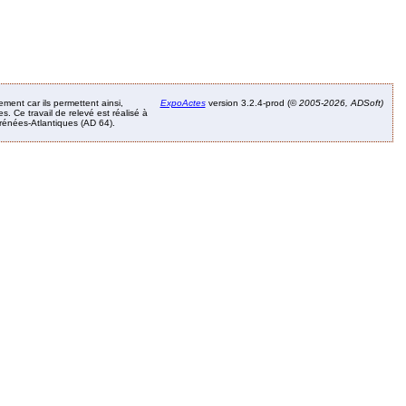
ement car ils permettent ainsi,
ExpoActes
version 3.2.4-prod (©
2005-2026, ADSoft)
. Ce travail de relevé est réalisé à
Pyrénées-Atlantiques (AD 64).