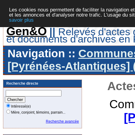
Les cookies nous permettent de faciliter la navigation et
et les annonces et d'analyser notre trafic. L'usage du s
savoir plus
Gen&O
||
Relevés d'actes d
et documents d'archives en
Navigation ::
Communes 
[Pyrénées-Atlantiques] 
Acte
Recherche directe
Comm
Intéressé(e)
Mère, conjoint, témoins, parrain...
[
Recherche avancée