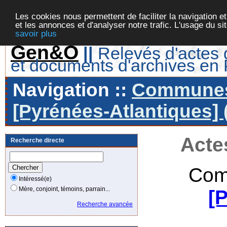
Les cookies nous permettent de faciliter la navigation et
et les annonces et d'analyser notre trafic. L'usage du s
savoir plus
Gen&O
||
Relevés d'actes d
et documents d'archives en
Navigation ::
Communes 
[Pyrénées-Atlantiques] 
Acte
Recherche directe
Com
Intéressé(e)
Mère, conjoint, témoins, parrain...
[
Recherche avancée