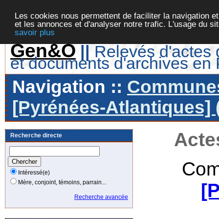
Les cookies nous permettent de faciliter la navigation et
et les annonces et d'analyser notre trafic. L'usage du s
savoir plus
Gen&O
||
Relevés d'actes d
et documents d'archives en
Navigation ::
Communes 
[Pyrénées-Atlantiques] 
Acte
Recherche directe
Com
Intéressé(e)
Mère, conjoint, témoins, parrain...
[
Recherche avancée