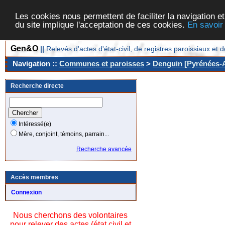
Les cookies nous permettent de faciliter la navigation et
du site implique l'acceptation de ces cookies.
En savoir
Gen&O
||
Relevés d'actes d'état-civil, de registres paroissiaux 
Navigation ::
Communes et paroisses
>
Denguin [Pyrénées-A
Recherche directe
Intéressé(e)
Mère, conjoint, témoins, parrain...
Recherche avancée
Accès membres
Connexion
Nous cherchons des volontaires
pour relever des actes (état civil et