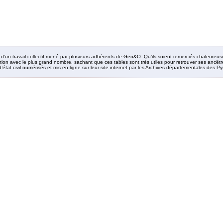
it d’un travail collectif mené par plusieurs adhérents de Gen&O. Qu’ils soient remerciés chaleureus
ion avec le plus grand nombre, sachant que ces tables sont très utiles pour retrouver ses ancêtres
’état civil numérisés et mis en ligne sur leur site internet par les Archives départementales des 