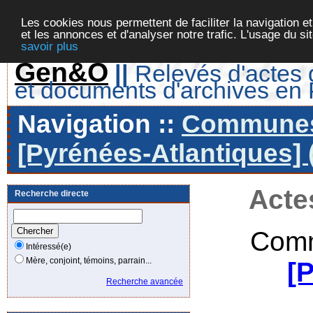
Les cookies nous permettent de faciliter la navigation et
et les annonces et d'analyser notre trafic. L'usage du s
savoir plus
Gen&O
||
Relevés d'actes d
et documents d'archives en
Navigation ::
Communes 
[Pyrénées-Atlantiques] 
Acte
Recherche directe
Comm
Intéressé(e)
Mère, conjoint, témoins, parrain...
[
Recherche avancée