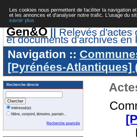
Les cookies nous permettent de faciliter la navigation et
et les annonces et d'analyser notre trafic. L'usage du s
savoir plus
Gen&O
||
Relevés d'actes d
et documents d'archives en
Navigation ::
Communes 
[Pyrénées-Atlantiques] 
Acte
Recherche directe
Comm
Intéressé(e)
Mère, conjoint, témoins, parrain...
[
Recherche avancée