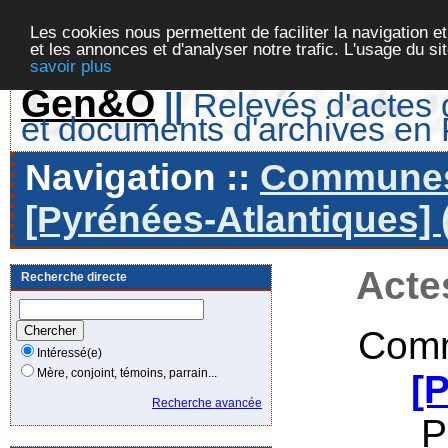
Les cookies nous permettent de faciliter la navigation et
et les annonces et d'analyser notre trafic. L'usage du s
savoir plus
Gen&O
||
Relevés d'actes d
et documents d'archives en
Navigation ::
Communes 
[Pyrénées-Atlantiques] 
Acte
Recherche directe
Comm
Intéressé(e)
Mère, conjoint, témoins, parrain...
[
Recherche avancée
P