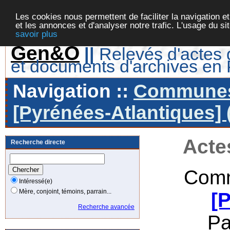
Les cookies nous permettent de faciliter la navigation et
et les annonces et d'analyser notre trafic. L'usage du s
savoir plus
Gen&O
||
Relevés d'actes d
et documents d'archives en
Navigation ::
Communes 
[Pyrénées-Atlantiques] 
Acte
Recherche directe
Comm
Intéressé(e)
Mère, conjoint, témoins, parrain...
[
Recherche avancée
Pa