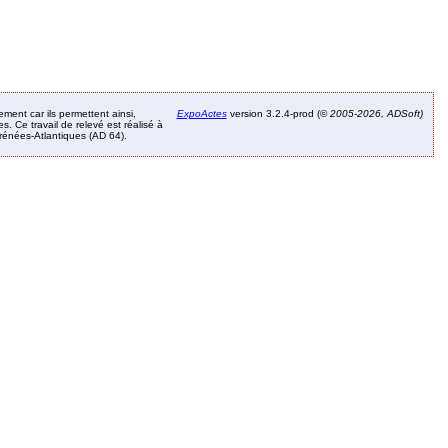
ement car ils permettent ainsi,
ExpoActes
version 3.2.4-prod (©
2005-2026, ADSoft)
. Ce travail de relevé est réalisé à
Pyrénées-Atlantiques (AD 64).