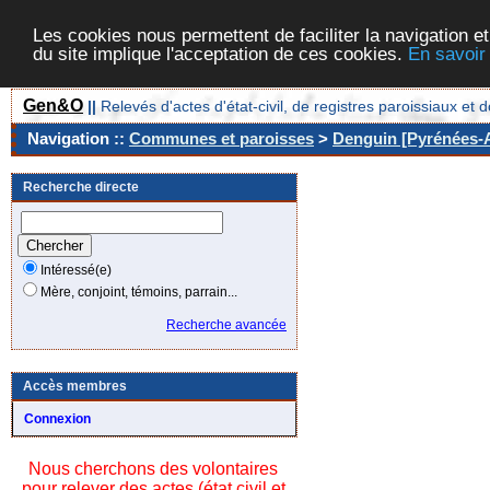
Les cookies nous permettent de faciliter la navigation et
du site implique l'acceptation de ces cookies.
En savoir
Gen&O
||
Relevés d'actes d'état-civil, de registres paroissiaux 
Navigation ::
Communes et paroisses
>
Denguin [Pyrénées-A
Recherche directe
Intéressé(e)
Mère, conjoint, témoins, parrain...
Recherche avancée
Accès membres
Connexion
Nous cherchons des volontaires
pour relever des actes (état civil et