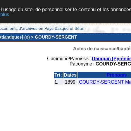
 l'usage du site, de personnaliser le contenu et les annonces
 plus
et documents d'archives en Pays Basque et Béarn
tlantiques] (o)
> GOURDY-SERGENT
Actes de naissance/bapt
Commune/Paroisse :
Denguin [Pyrénée
Patronyme :
GOURDY-SERG
Tri :
Dates
Prénoms
1.
1899
GOURDY-SERGENT Mari