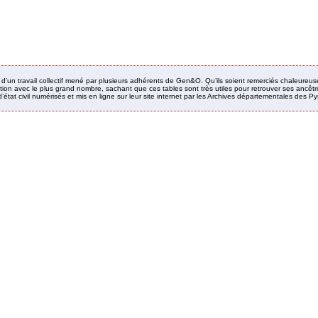
it d’un travail collectif mené par plusieurs adhérents de Gen&O. Qu’ils soient remerciés chaleureus
ion avec le plus grand nombre, sachant que ces tables sont très utiles pour retrouver ses ancêtres
’état civil numérisés et mis en ligne sur leur site internet par les Archives départementales des 