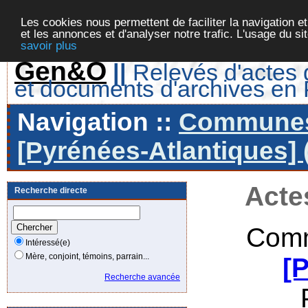
Les cookies nous permettent de faciliter la navigation et
et les annonces et d'analyser notre trafic. L'usage du s
savoir plus
Gen&O
||
Relevés d'actes d
et documents d'archives en
Navigation ::
Communes 
[Pyrénées-Atlantiques] 
Acte
Recherche directe
Comm
Intéressé(e)
Mère, conjoint, témoins, parrain...
[
Recherche avancée