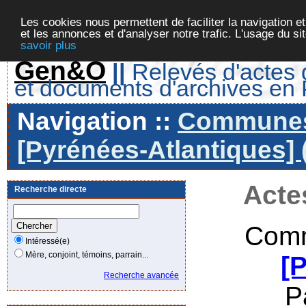
Les cookies nous permettent de faciliter la navigation et
et les annonces et d'analyser notre trafic. L'usage du s
savoir plus
Gen&O
||
Relevés d'actes d
et documents d'archives en
Navigation ::
Communes 
[Pyrénées-Atlantiques] 
Acte
Recherche directe
Comm
Intéressé(e)
Mère, conjoint, témoins, parrain...
[
Recherche avancée
P