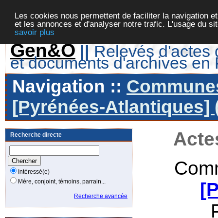
Les cookies nous permettent de faciliter la navigation et
et les annonces et d'analyser notre trafic. L'usage du s
savoir plus
Gen&O
||
Relevés d'actes d
et documents d'archives en
Navigation ::
Communes 
[Pyrénées-Atlantiques] 
Acte
Recherche directe
Comm
Intéressé(e)
Mère, conjoint, témoins, parrain...
[
Recherche avancée