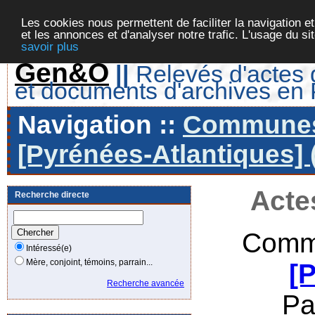
Les cookies nous permettent de faciliter la navigation et
et les annonces et d'analyser notre trafic. L'usage du s
savoir plus
Gen&O
||
Relevés d'actes d
et documents d'archives en
Navigation ::
Communes 
[Pyrénées-Atlantiques] 
Acte
Recherche directe
Comm
Intéressé(e)
Mère, conjoint, témoins, parrain...
[
Recherche avancée
Pa