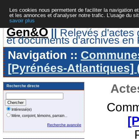
Les cookies nous permettent de faciliter la navigation et
et les annonces et d'analyser notre trafic. L'usage du s
savoir plus
Gen&O
||
Relevés d'actes d
et documents d'archives en
Navigation ::
Communes 
[Pyrénées-Atlantiques] 
Acte
Recherche directe
Comm
Intéressé(e)
Mère, conjoint, témoins, parrain...
[
Recherche avancée