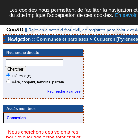
Les cookies nous permettent de faciliter la navigation et
du site implique l'acceptation de ces cookies.
En savoir
Gen&O
||
Relevés d'actes d'état-civil, de registres paroissiaux 
Navigation ::
Communes et paroisses
>
Cuqueron [Pyrénées-
Recherche directe
Intéressé(e)
Mère, conjoint, témoins, parrain...
Recherche avancée
Accès membres
Connexion
Nous cherchons des volontaires
pour relever des actes (état civil et