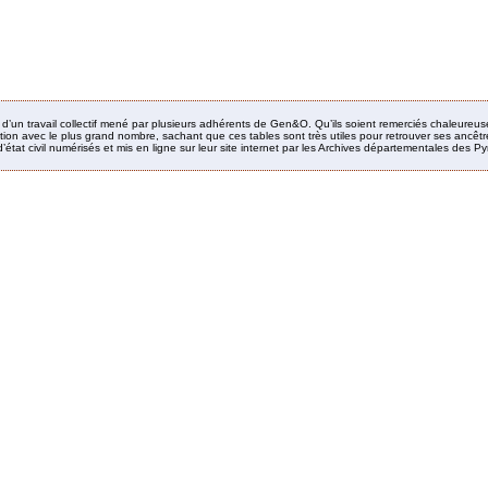
it d’un travail collectif mené par plusieurs adhérents de Gen&O. Qu’ils soient remerciés chaleureus
ion avec le plus grand nombre, sachant que ces tables sont très utiles pour retrouver ses ancêtres
’état civil numérisés et mis en ligne sur leur site internet par les Archives départementales des 