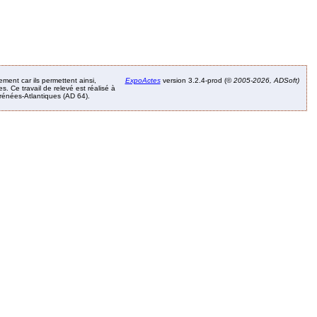
ement car ils permettent ainsi,
ExpoActes
version 3.2.4-prod (©
2005-2026, ADSoft)
. Ce travail de relevé est réalisé à
Pyrénées-Atlantiques (AD 64).