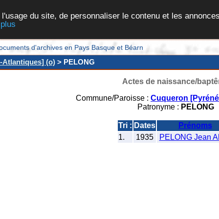
 l'usage du site, de personnaliser le contenu et les annonces
 plus
et documents d'archives en Pays Basque et Béarn
Atlantiques] (o)
> PELONG
Actes de naissance/bapt
Commune/Paroisse :
Cuqueron [Pyrénée
Patronyme :
PELONG
Tri :
Dates
Prénoms
1.
1935
PELONG Jean Al