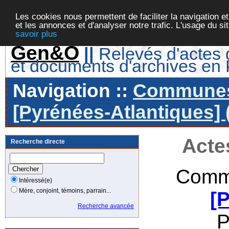
Les cookies nous permettent de faciliter la navigation et
et les annonces et d'analyser notre trafic. L'usage du s
savoir plus
Gen&O
||
Relevés d'actes d
et documents d'archives en
Navigation ::
Communes 
[Pyrénées-Atlantiques] 
Acte
Recherche directe
Comm
Intéressé(e)
Mère, conjoint, témoins, parrain...
[
Recherche avancée
P