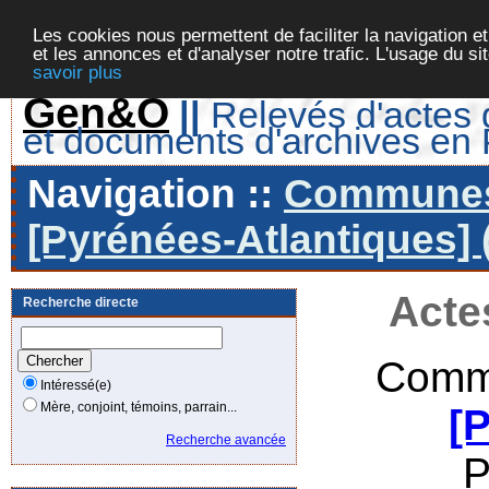
Les cookies nous permettent de faciliter la navigation et
et les annonces et d'analyser notre trafic. L'usage du s
savoir plus
Gen&O
||
Relevés d'actes d
et documents d'archives en
Navigation ::
Communes 
[Pyrénées-Atlantiques] 
Acte
Recherche directe
Comm
Intéressé(e)
Mère, conjoint, témoins, parrain...
[
Recherche avancée
P