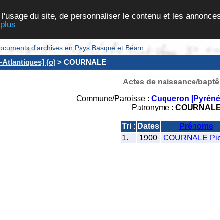
 l'usage du site, de personnaliser le contenu et les annonces
 plus
et documents d'archives en Pays Basque et Béarn
Atlantiques] (o)
> COURNALE
Actes de naissance/bapt
Commune/Paroisse :
Cuqueron [Pyrénée
Patronyme :
COURNAL
Tri :
Dates
Prénoms
1.
1900
COURNALE Pie