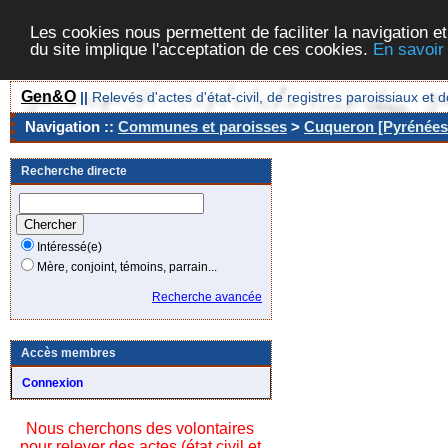
Les cookies nous permettent de faciliter la navigation et
du site implique l'acceptation de ces cookies.
En savoir
Gen&O
||
Relevés d'actes d'état-civil, de registres paroissiaux 
Navigation ::
Communes et paroisses
>
Cuqueron [Pyrénées-
Recherche directe
Intéressé(e)
Mère, conjoint, témoins, parrain...
Recherche avancée
Accès membres
Connexion
Nous cherchons des volontaires
pour relever des actes (état civil et