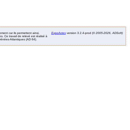
ement car ils permettent ainsi,
ExpoActes
version 3.2.4-prod (©
2005-2026, ADSoft)
. Ce travail de relevé est réalisé à
Pyrénées-Atlantiques (AD 64).