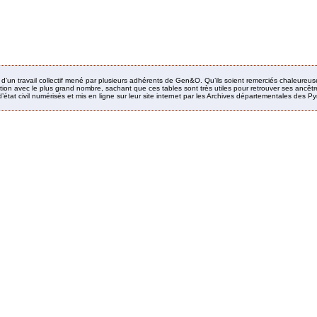
it d’un travail collectif mené par plusieurs adhérents de Gen&O. Qu’ils soient remerciés chaleureus
ion avec le plus grand nombre, sachant que ces tables sont très utiles pour retrouver ses ancêtres
’état civil numérisés et mis en ligne sur leur site internet par les Archives départementales des 