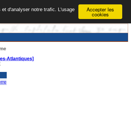
Accepter les
 et d'analyser notre trafic. L'usage
cookies
ême
s-Atlantiques]
E
rre