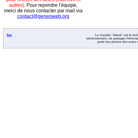
autres).
Pour rejoindre l'équipe,
merci de nous contacter par mail via
contact@geneoweb.org
Top
Le chantier "relevé" est le fru
bénévolement, de partager l’informat
partir des photos des actes d