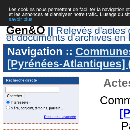
Les cookies nous permettent de faciliter la navigation et
et les annonces et d'analyser notre trafic. L'usage du s
savoir plus
Gen&O
||
Relevés d'actes d
et documents d'archives en
Navigation ::
Communes 
[Pyrénées-Atlantiques] 
Acte
Recherche directe
Comm
Intéressé(e)
Mère, conjoint, témoins, parrain...
[
Recherche avancée
P