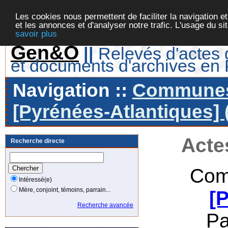
Les cookies nous permettent de faciliter la navigation et
et les annonces et d'analyser notre trafic. L'usage du s
savoir plus
Gen&O
||
Relevés d'actes d
et documents d'archives en
Navigation ::
Communes 
[Pyrénées-Atlantiques] 
Acte
Recherche directe
Com
Intéressé(e)
Mère, conjoint, témoins, parrain...
[
Recherche avancée
Pa