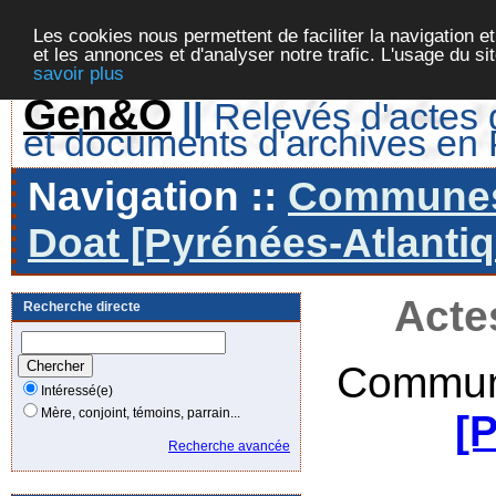
Les cookies nous permettent de faciliter la navigation et
et les annonces et d'analyser notre trafic. L'usage du s
savoir plus
Gen&O
||
Relevés d'actes d
et documents d'archives en
Navigation ::
Communes 
Doat [Pyrénées-Atlantiq
Acte
Recherche directe
Commun
Intéressé(e)
Mère, conjoint, témoins, parrain...
[
Recherche avancée