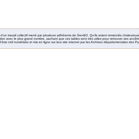
it d’un travail collectif mené par plusieurs adhérents de Gen&O. Qu’ils soient remerciés chaleureus
ion avec le plus grand nombre, sachant que ces tables sont très utiles pour retrouver ses ancêtres
’état civil numérisés et mis en ligne sur leur site internet par les Archives départementales des 