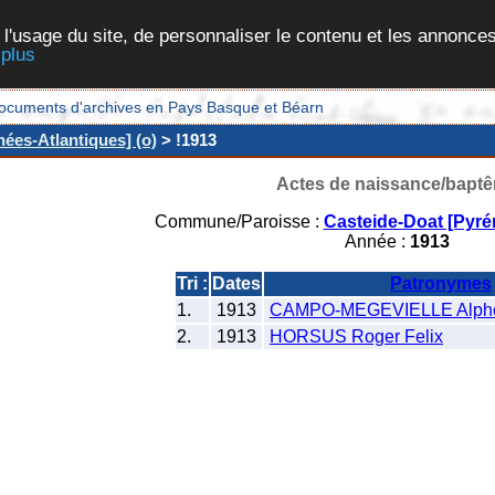
 l'usage du site, de personnaliser le contenu et les annonces
 plus
et documents d'archives en Pays Basque et Béarn
ées-Atlantiques] (o)
> !1913
Actes de naissance/bapt
Commune/Paroisse :
Casteide-Doat [Pyré
Année :
1913
Tri :
Dates
Patronymes
1.
1913
CAMPO-MEGEVIELLE Alpho
2.
1913
HORSUS Roger Felix