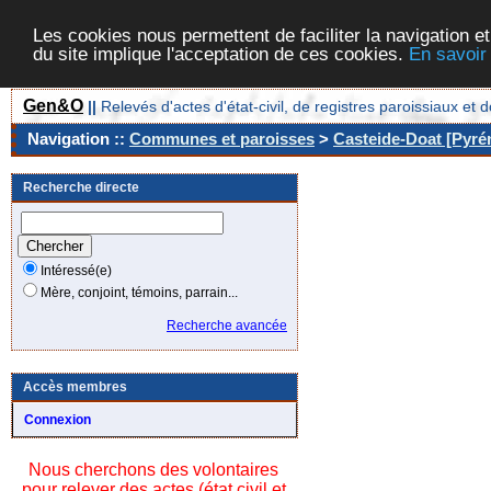
Les cookies nous permettent de faciliter la navigation et
du site implique l'acceptation de ces cookies.
En savoir
Gen&O
||
Relevés d'actes d'état-civil, de registres paroissiaux 
Navigation ::
Communes et paroisses
>
Casteide-Doat [Pyrén
Recherche directe
Intéressé(e)
Mère, conjoint, témoins, parrain...
Recherche avancée
Accès membres
Connexion
Nous cherchons des volontaires
pour relever des actes (état civil et