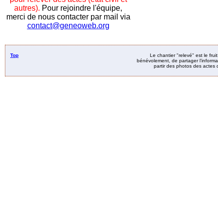
autres).
Pour rejoindre l'équipe,
merci de nous contacter par mail via
contact@geneoweb.org
Top
Le chantier "relevé" est le fru
bénévolement, de partager l’informat
partir des photos des actes d