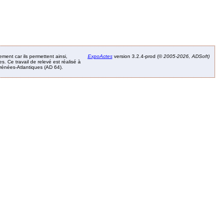
ement car ils permettent ainsi,
ExpoActes
version 3.2.4-prod (©
2005-2026, ADSoft)
. Ce travail de relevé est réalisé à
Pyrénées-Atlantiques (AD 64).