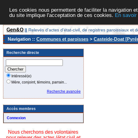
Les cookies nous permettent de faciliter la navigation et
du site implique l'acceptation de ces cookies.
En savoir
Gen&O
||
Relevés d'actes d'état-civil, de registres paroissiaux 
Navigation ::
Communes et paroisses
>
Casteide-Doat [Pyrén
Recherche directe
Intéressé(e)
Mère, conjoint, témoins, parrain...
Recherche avancée
Accès membres
Connexion
Nous cherchons des volontaires
pour relever des actes (état civil et