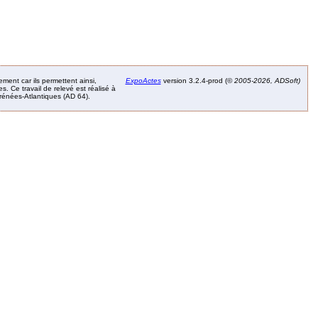
ement car ils permettent ainsi,
ExpoActes
version 3.2.4-prod (©
2005-2026, ADSoft)
. Ce travail de relevé est réalisé à
Pyrénées-Atlantiques (AD 64).