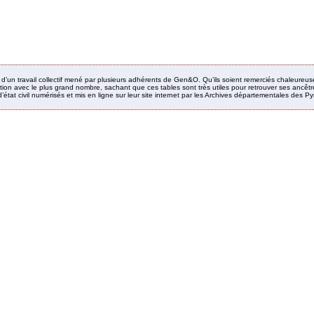
it d’un travail collectif mené par plusieurs adhérents de Gen&O. Qu’ils soient remerciés chaleureus
ion avec le plus grand nombre, sachant que ces tables sont très utiles pour retrouver ses ancêtres
’état civil numérisés et mis en ligne sur leur site internet par les Archives départementales des 