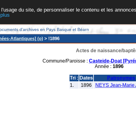
 l'usage du site, de personnaliser le contenu et les annonces
 plus
et documents d'archives en Pays Basque et Béarn
ées-Atlantiques] (o)
> !1896
Actes de naissance/bapt
Commune/Paroisse :
Casteide-Doat [Pyré
Année :
1896
Tri :
Dates
Patronymes
1.
1896
NEYS Jean-Marie 