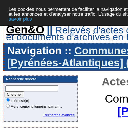
Les cookies nous permettent de faciliter la navigation et
et les annonces et d'analyser notre trafic. L'usage du s
savoir plus
Gen&O
||
Relevés d'actes d
et documents d'archives en
Navigation ::
Communes 
[Pyrénées-Atlantiques] 
Acte
Recherche directe
Com
Intéressé(e)
Mère, conjoint, témoins, parrain...
[
Recherche avancée