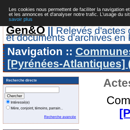
Les cookies nous permettent de faciliter la navigation et
et les annonces et d'analyser notre trafic. L'usage du s
savoir plus
Gen&O
||
Relevés d'actes d
et documents d'archives en
Navigation ::
Communes 
[Pyrénées-Atlantiques] 
Acte
Recherche directe
Com
Intéressé(e)
Mère, conjoint, témoins, parrain...
[
Recherche avancée