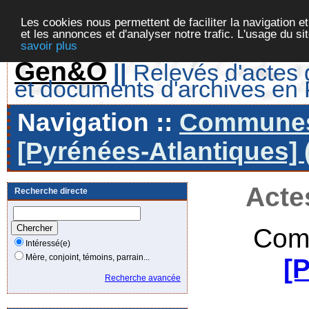
Les cookies nous permettent de faciliter la navigation et
et les annonces et d'analyser notre trafic. L'usage du s
savoir plus
Gen&O
||
Relevés d'actes d
et documents d'archives en
Navigation ::
Communes 
[Pyrénées-Atlantiques] 
Acte
Recherche directe
Com
Intéressé(e)
Mère, conjoint, témoins, parrain...
[
Recherche avancée